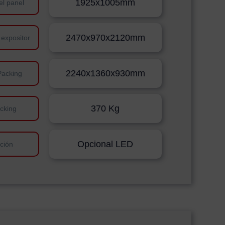
1925x1005mm
el panel
2470x970x2120mm
 expositor
2240x1360x930mm
Packing
370 Kg
cking
Opcional LED
ación