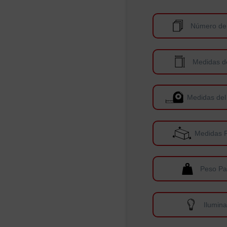
Número de
Medidas d
Medidas del
Medidas 
Peso Pa
Ilumin