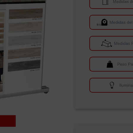
Medidas d
Medidas del
Medidas 
Peso Pa
Ilumin