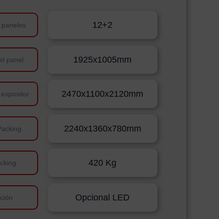
12+2
 paneles
1925x1005mm
el panel
2470x1100x2120mm
 expositor
2240x1360x780mm
Packing
420 Kg
cking
Opcional LED
ación