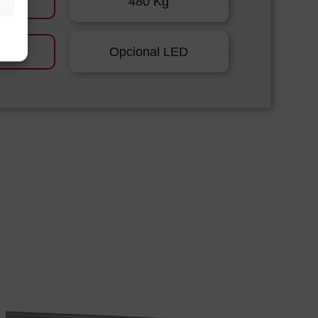
480 Kg
cking
Opcional LED
ación