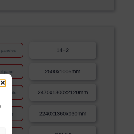
14+2
 paneles
2500x1005mm
el panel
2470x1300x2120mm
 expositor
s
2240x1360x930mm
Packing