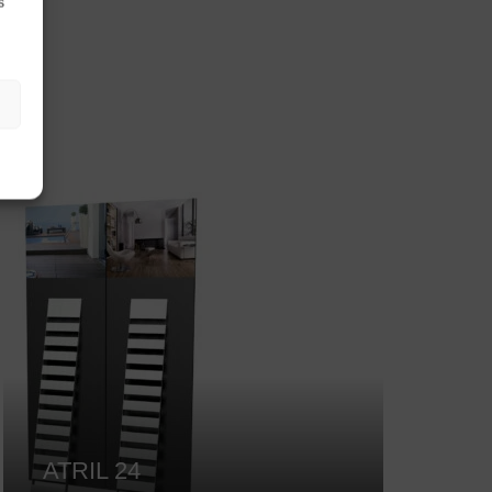
s
ATRIL 24