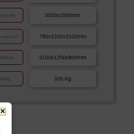
3000x1000mm
el panel
790x1200x3100mm
 expositor
3150x1250x900mm
Packing
320 Kg
cking