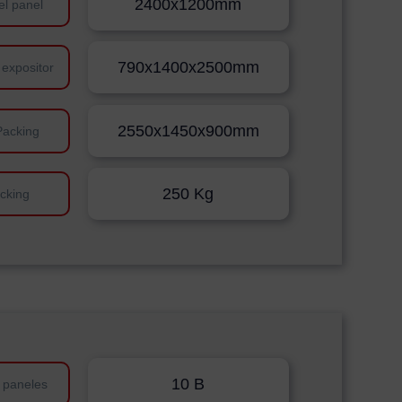
2400x1200mm
el panel
790x1400x2500mm
 expositor
2550x1450x900mm
Packing
250 Kg
cking
10 B
 paneles