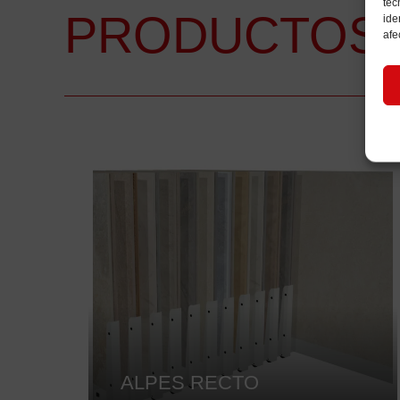
tec
PRODUCTOS 
ide
afe
ALPES RECTO