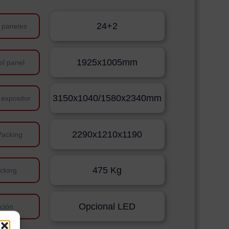
24+2
 paneles
1925x1005mm
el panel
3150x1040/1580x2340mm
 expositor
2290x1210x1190
Packing
475 Kg
cking
Opcional LED
ación