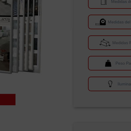
Medidas d
Medidas del
Medidas 
Peso Pa
Ilumin