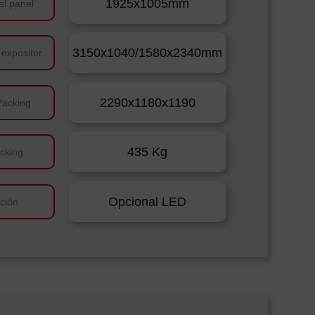
1925x1005mm
el panel
3150x1040/1580x2340mm
 expositor
2290x1180x1190
Packing
435 Kg
cking
Opcional LED
ación