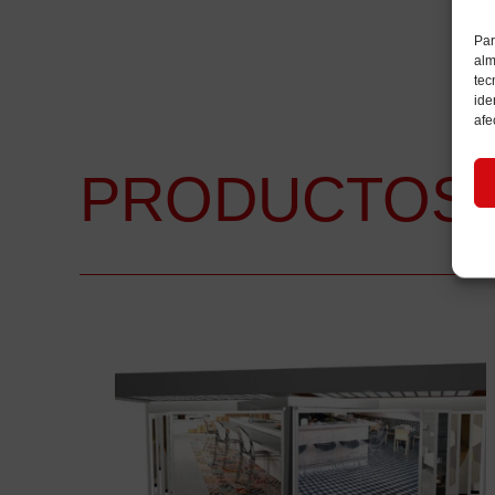
Par
alm
tec
ide
afe
PRODUCTOS 