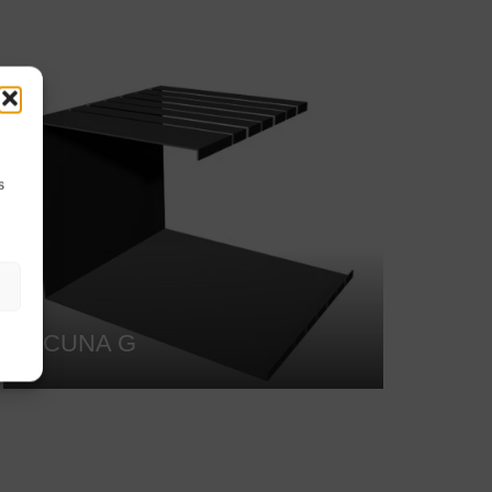
s
CUNA G