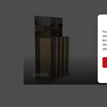
Par
alm
tec
ide
afe
BAHÍA