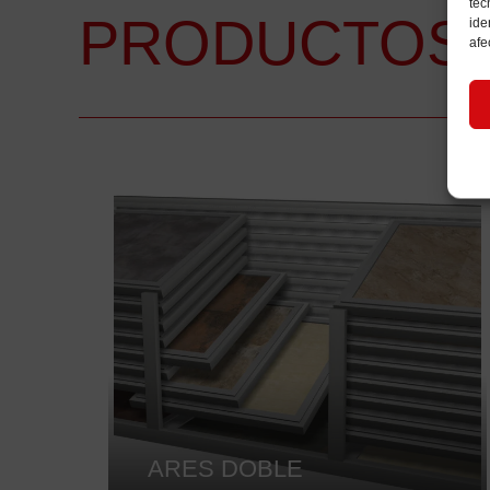
tec
PRODUCTOS 
ide
afe
ARES DOBLE