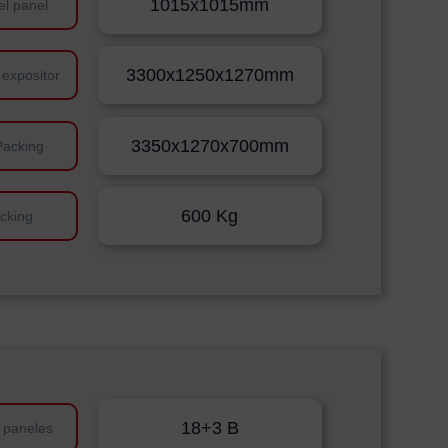
1015x1015mm
el panel
3300x1250x1270mm
 expositor
3350x1270x700mm
Packing
600 Kg
cking
18+3 B
 paneles