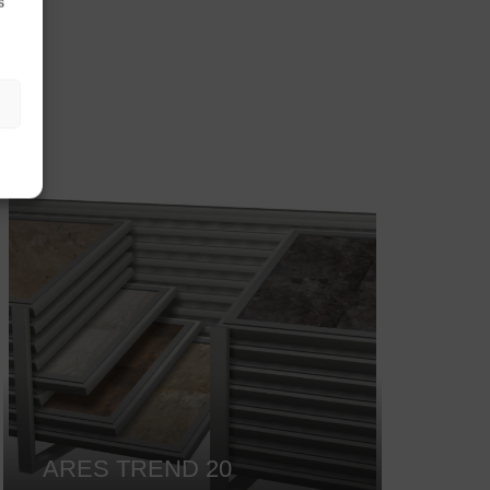
s
ARES TREND 20