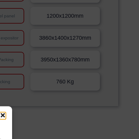
1200x1200mm
el panel
3860x1400x1270mm
 expositor
3950x1360x780mm
Packing
760 Kg
cking