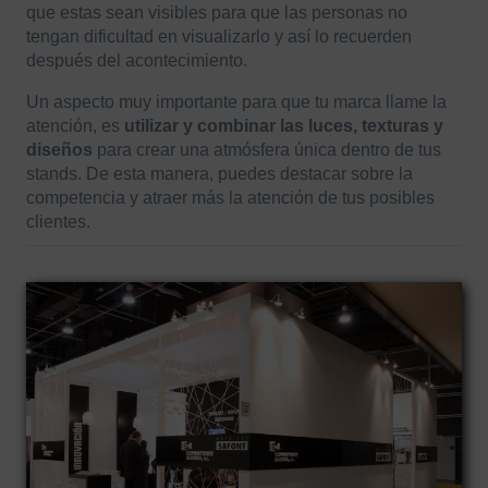
que estas sean visibles para que las personas no
tengan dificultad en visualizarlo y así lo recuerden
después del acontecimiento.
Un aspecto muy importante para que tu marca llame la
atención, es
utilizar y combinar las luces, texturas y
diseños
para crear una atmósfera única dentro de tus
stands. De esta manera, puedes destacar sobre la
competencia y atraer más la atención de tus posibles
clientes.