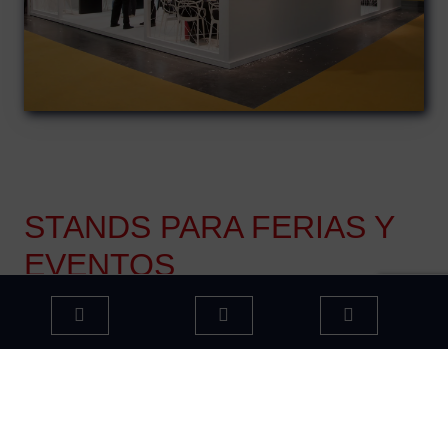
STANDS PARA FERIAS Y
EVENTOS
Somos una
empresa pionera en la fabricación de
stands para ferias, tiendas y exposiciones
,
ofreciendo una gran variedad de diseños, tanto propios
como de fabricación especial según las necesidades de
tu marca.