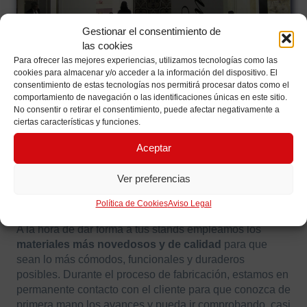
Gestionar el consentimiento de
las cookies
Para ofrecer las mejores experiencias, utilizamos tecnologías como las
cookies para almacenar y/o acceder a la información del dispositivo. El
consentimiento de estas tecnologías nos permitirá procesar datos como el
comportamiento de navegación o las identificaciones únicas en este sitio.
No consentir o retirar el consentimiento, puede afectar negativamente a
ciertas características y funciones.
Aceptar
FABRICACIÓN DE
Ver preferencias
STANDS
Política de Cookies
Aviso Legal
A la hora de dar forma a tus stands empleamos los
materiales más novedosos y de calidad
para que
sean lo más cómodos, funcionales y duraderos
posibles. Durante el proceso de fabricación, estamos en
permanente contacto con el cliente para que conozca de
primera mano los avances y pueda ir comprobando, casi