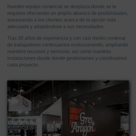
Nuestro equipo comercial se desplaza donde se le
requiera ofreciendo un amplio abanico de posibilidades,
asesorando a los clientes acerca de la opción más
adecuada y adaptándose a sus necesidades.
Tras 30 años de experiencia y con casi medio centenar
de trabajadores continuamos evolucionando, ampliando
nuestros recursos y servicios, así como nuestras
instalaciones desde donde gestionamos y coordinamos
cada proyecto.