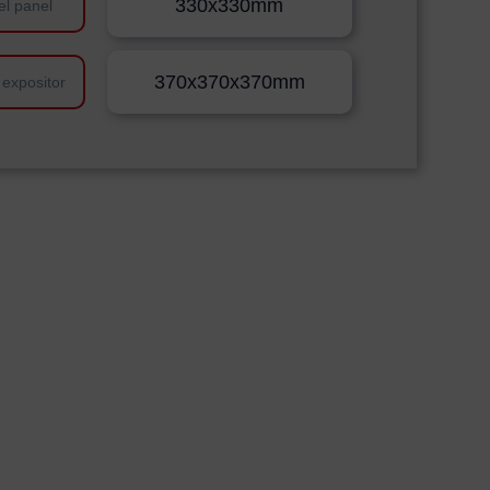
330x330mm
el panel
370x370x370mm
 expositor