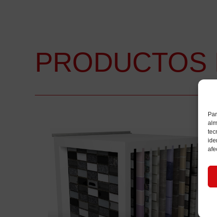
PRODUCTOS 
Par
alm
tec
ide
afe