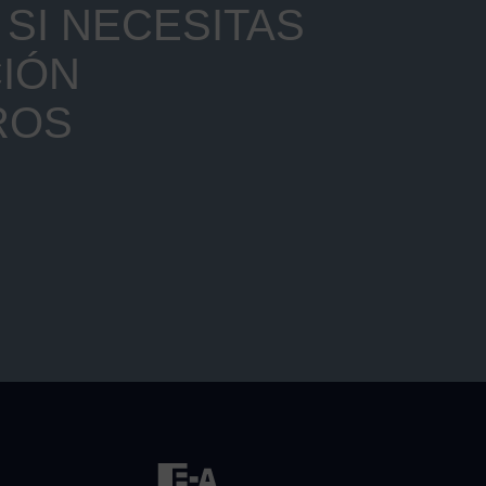
SI NECESITAS
IÓN
ROS