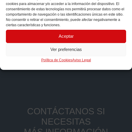
cookies para almacenar y/o acceder a la información del dispositivo. El
consentimiento de estas tecnologías nos permitirá procesar datos como el
comportamiento de navegación o las identificaciones únicas en este sitio.
No consentir o retirar el consentimiento, puede afectar negativamente a
ciertas características y funciones.
AMB.INT.002
Aceptar
Ver preferencias
Política de Cookies
Aviso Legal
CONTÁCTANOS SI
NECESITAS
MÁS INFORMACIÓN