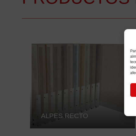
Par
alm
tec
ide
afe
ALPES RECTO