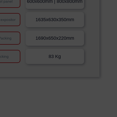
600x600mm | 800x800mm
el panel
1635x630x350mm
 expositor
1690x650x220mm
Packing
83 Kg
cking