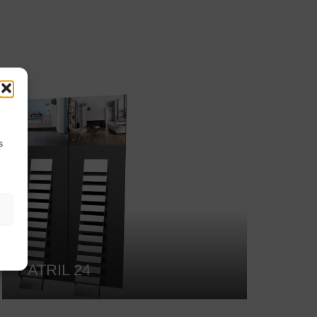
s
ATRIL 24