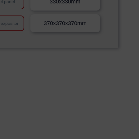
330x330mm
el panel
370x370x370mm
 expositor