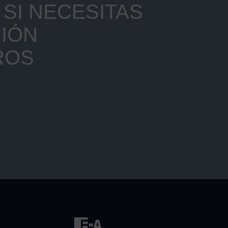
SI NECESITAS
IÓN
ROS