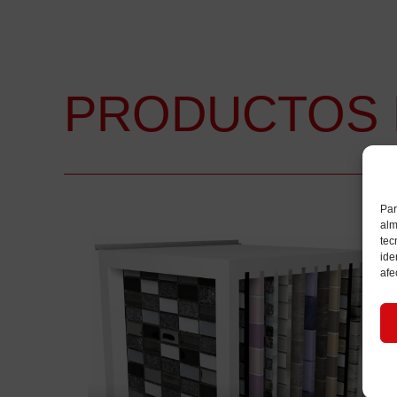
PRODUCTOS 
Par
alm
tec
ide
afe