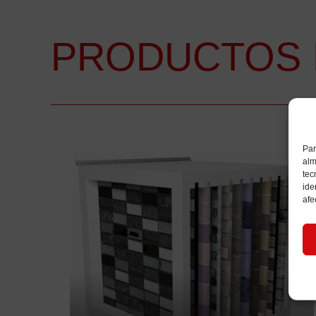
PRODUCTOS 
Par
alm
tec
ide
afe