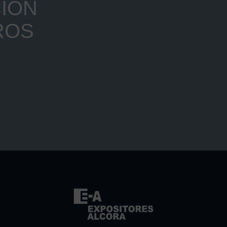
IÓN
ROS