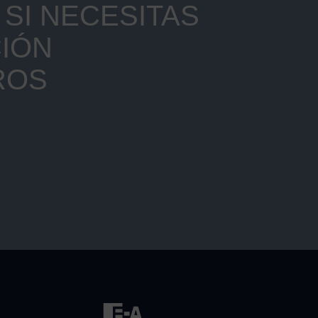
SI NECESITAS
IÓN
ROS