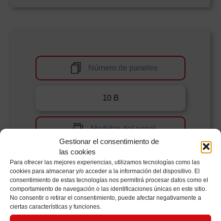
Número de paneles
10 B
Medidas del panel
Gestionar el consentimiento de
las cookies
1200x1200mm
Para ofrecer las mejores experiencias, utilizamos tecnologías como las
cookies para almacenar y/o acceder a la información del dispositivo. El
consentimiento de estas tecnologías nos permitirá procesar datos como el
Medidas del expositor
comportamiento de navegación o las identificaciones únicas en este sitio.
No consentir o retirar el consentimiento, puede afectar negativamente a
ciertas características y funciones.
540x1750x1350mm